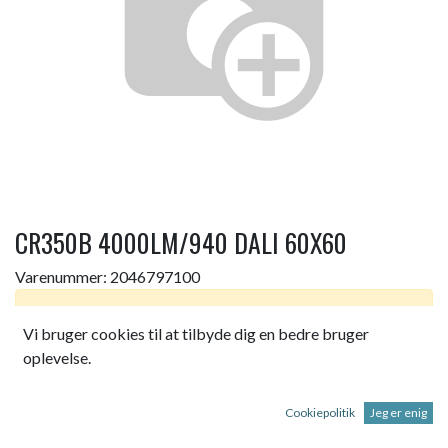
CR350B 4000LM/940 DALI 60X60
Varenummer:
2046797100
Dette produkt er ikke længere tilgængeligt.
Vi bruger cookies til at tilbyde dig en bedre bruger
oplevelse.
CLEANROOM RENRUMSARMATUR CR350B
4000LM/940 DALI 60X60 UGR<19
Cookiepolitik
Jeg er enig