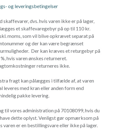
lgs- og leveringsbetingelser
d skaffevarer, dvs. hvis varen ikke er på lager,
lægges et skaffevaregebyr på op til 110 kr.
skl. moms, som vil blive opkrævet separat på
ntonummer og der kan være begrænset
turmuligheder. Der kan kræves et returgebyr på
 %, hvis varen ønskes returneret.
agtomkostninger returneres ikke.
stra fragt kan pålægges i tilfælde af, at varen
al leveres med kran eller anden form end
mindelig pakke levering.
ng til vores administration på 70108099, hvis du
l have dette oplyst. Venligst gør opmærksom på
s varen er en bestillingsvare eller ikke på lager.