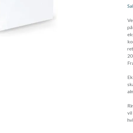
Sa
Ve
på
ek
ko
re
20
Fr
Ek
sk
al
Ri
vi
hvi