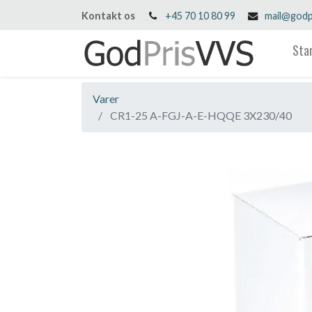
Kontakt os
+45 70 10 80 99
mail@godp
Sta
Varer
CR1-25 A-FGJ-A-E-HQQE 3X230/40