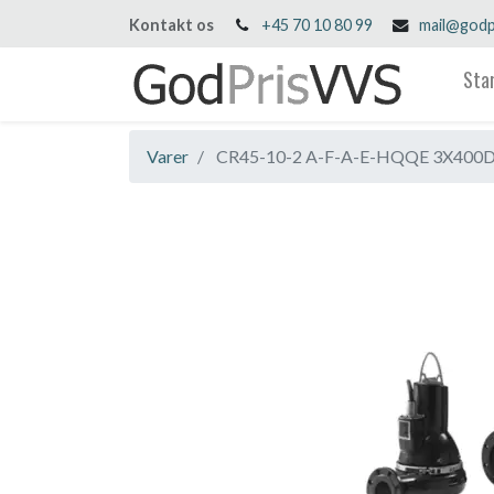
Kontakt os
+45 70 10 80 99
mail@godp
Sta
Varer
CR45-10-2 A-F-A-E-HQQE 3X400