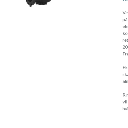
Ve
på
ek
ko
re
20
Fr
Ek
sk
al
Ri
vi
hvi