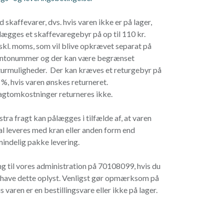
d skaffevarer, dvs. hvis varen ikke er på lager,
lægges et skaffevaregebyr på op til 110 kr.
skl. moms, som vil blive opkrævet separat på
ntonummer og der kan være begrænset
turmuligheder. Der kan kræves et returgebyr på
 %, hvis varen ønskes returneret.
agtomkostninger returneres ikke.
stra fragt kan pålægges i tilfælde af, at varen
al leveres med kran eller anden form end
mindelig pakke levering.
ng til vores administration på 70108099, hvis du
l have dette oplyst. Venligst gør opmærksom på
s varen er en bestillingsvare eller ikke på lager.