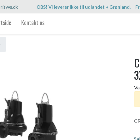
risvvs.dk
OBS! Vi leverer ikke til udlandet + Grønland. Fr
rtside
Kontakt os
D
C
3
Va
CR
Sa