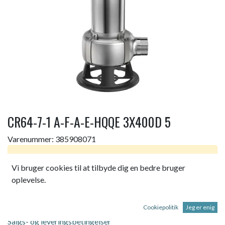
CR64-7-1 A-F-A-E-HQQE 3X400D 5
Varenummer:
385908071
Dette produkt er ikke længere tilgængeligt.
Vi bruger cookies til at tilbyde dig en bedre bruger
oplevelse.
CR64-7-1 A-F-A-E-HQQE 3X400D 50
Cookiepolitik
Jeg er enig
Salgs- og leveringsbetingelser