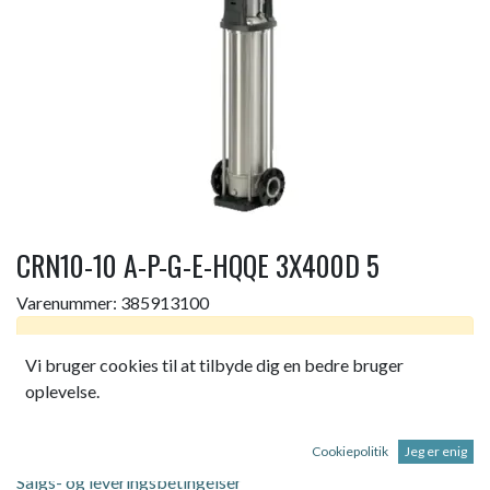
CRN10-10 A-P-G-E-HQQE 3X400D 5
Varenummer:
385913100
Dette produkt er ikke længere tilgængeligt.
Vi bruger cookies til at tilbyde dig en bedre bruger
oplevelse.
CRN10-10 A-P-G-E-HQQE 3X400D 50 HZ
Cookiepolitik
Jeg er enig
Salgs- og leveringsbetingelser