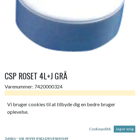
CSP ROSET 4L+J GRÅ
Varenummer:
7420000324
Dette produkt er ikke længere tilgængeligt.
Vi bruger cookies til at tilbyde dig en bedre bruger
oplevelse.
CSP UDLØBSROSET 4 LEDER+JORD GRÅ TERMOPLAST
Cookiepolitik
Jeg er enig
Salgs- og leveringsbetingelser