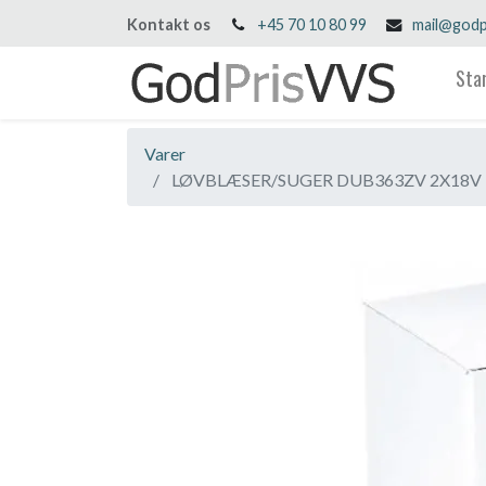
Kontakt os
+45 70 10 80 99
mail@godp
Sta
Varer
LØVBLÆSER/SUGER DUB363ZV 2X18V