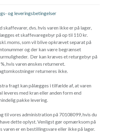
lgs- og leveringsbetingelser
d skaffevarer, dvs. hvis varen ikke er på lager,
lægges et skaffevaregebyr på op til 110 kr.
skl. moms, som vil blive opkrævet separat på
ntonummer og der kan være begrænset
turmuligheder. Der kan kræves et returgebyr på
 %, hvis varen ønskes returneret.
agtomkostninger returneres ikke.
stra fragt kan pålægges i tilfælde af, at varen
al leveres med kran eller anden form end
mindelig pakke levering.
ng til vores administration på 70108099, hvis du
l have dette oplyst. Venligst gør opmærksom på
s varen er en bestillingsvare eller ikke på lager.