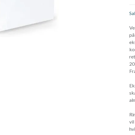
Sa
Ve
på
ek
ko
re
20
Fr
Ek
sk
al
Ri
vi
hvi