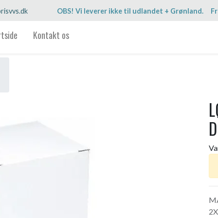
risvvs.dk
OBS! Vi leverer ikke til udlandet + Grønland. Fr
rtside
Kontakt os
L
D
Va
M
2X