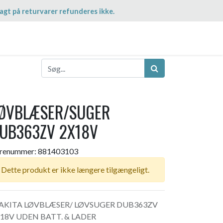
agt på returvarer refunderes ikke.
ØVBLÆSER/SUGER
UB363ZV 2X18V
renummer:
881403103
Dette produkt er ikke længere tilgængeligt.
AKITA LØVBLÆSER/ LØVSUGER DUB363ZV
18V UDEN BATT. & LADER