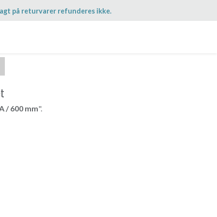
agt på returvarer refunderes ikke.
et
A / 600 mm
".