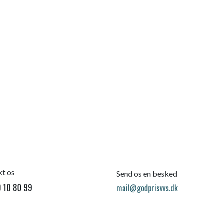
t os
Send os en besked
 10 80 99
mail@godprisvvs.dk