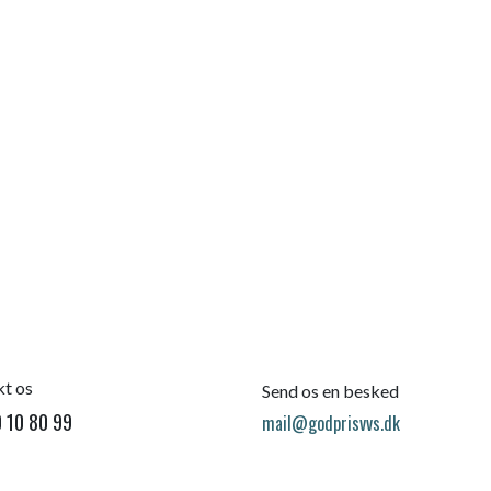
t os
Send os en besked
 10 80 99
mail@godprisvvs.dk