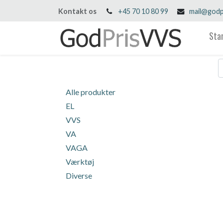
Kontakt os
+45 70 10 80 99
mail@godp
Sta
Alle produkter
EL
VVS
VA
VAGA
Værktøj
Diverse