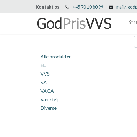
Kontakt os
+45 70 10 80 99
mail@godp
Sta
Alle produkter
EL
VVS
VA
VAGA
Værktøj
Diverse