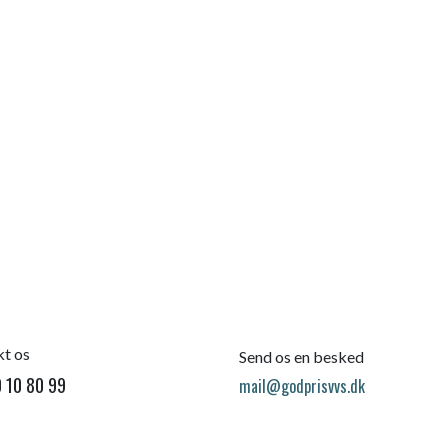
t os
Send os en besked
 10 80 99
mail@godprisvvs.dk