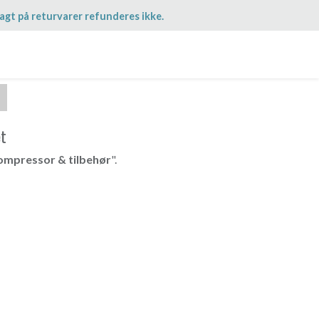
agt på returvarer refunderes ikke.
et
ompressor & tilbehør
".