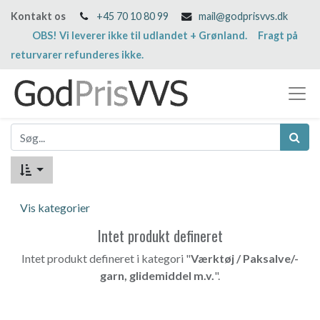
Kontakt os
+45 70 10 80 99
mail@godprisvvs.dk
OBS! Vi leverer ikke til udlandet + Grønland. Fragt på
returvarer refunderes ikke.
Vis kategorier
Intet produkt defineret
Intet produkt defineret i kategori "
Værktøj / Paksalve/-
garn, glidemiddel m.v.
".