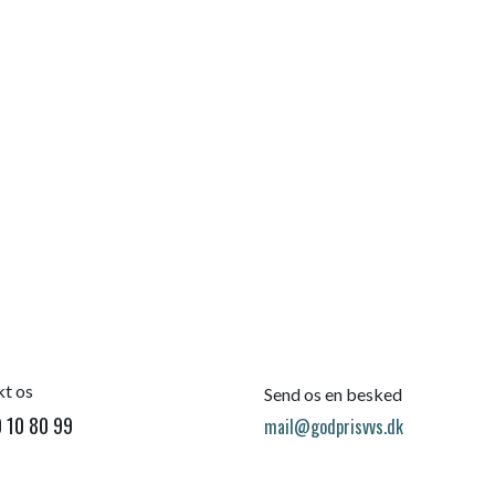
t os
Send os en besked
 10 80 99
mail@godprisvvs.dk