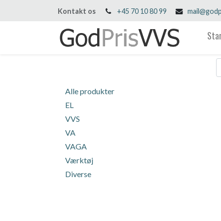
Kontakt os
+45 70 10 80 99
mail@godp
Sta
Alle produkter
EL
VVS
VA
VAGA
Værktøj
Diverse