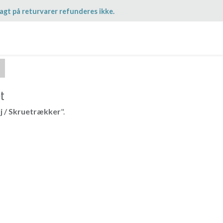
agt på returvarer refunderes ikke.
et
j / Skruetrækker
".