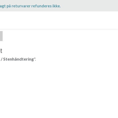
agt på returvarer refunderes ikke.
et
 / Stenhåndtering
".