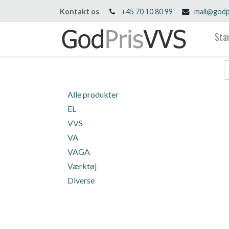
Kontakt os
+45 70 10 80 99
mail@godp
Sta
Alle produkter
EL
VVS
VA
VAGA
Værktøj
Diverse