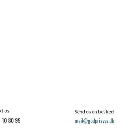
t os
Send os en besked
 10 80 99
mail@godprisvvs.dk