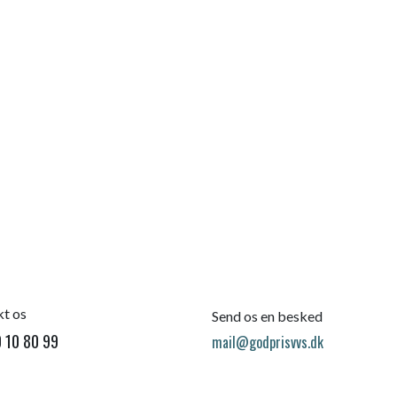
t os
Send os en besked
 10 80 99
mail@godprisvvs.dk