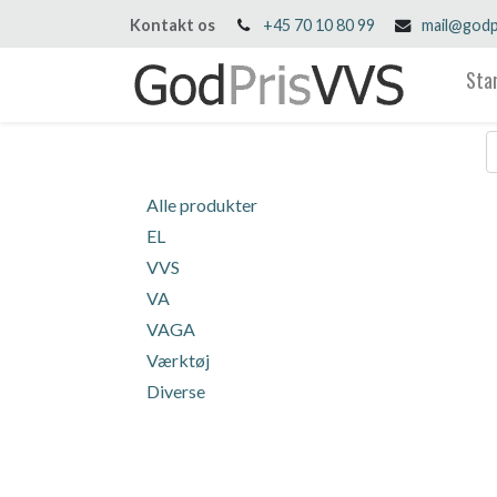
Kontakt os
+45 70 10 80 99
mail@godp
Sta
Alle produkter
EL
VVS
VA
VAGA
Værktøj
Diverse