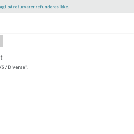
agt på returvarer refunderes ikke.
et
S / Diverse
".