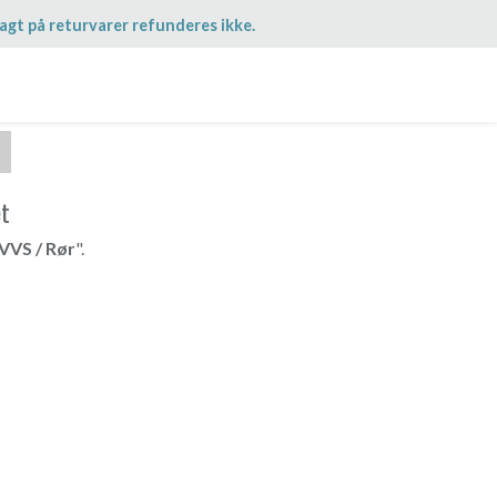
agt på returvarer refunderes ikke.
et
VVS / Rør
".