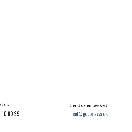
t os
Send os en besked
 10 80 99
mail@godprisvvs.dk