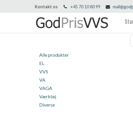
Kontakt os
+45 70 10 80 99
mail@godp
Sta
Alle produkter
EL
VVS
VA
VAGA
Værktøj
Diverse